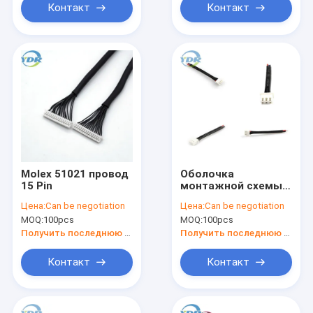
Контакт
Контакт
Molex 51021 провод
Оболочка
15 Pin
монтажной схемы
W/PVC штыря JST
Цена:
Can be negotiation
Цена:
Can be negotiation
XH2.5 3 для
MOQ:
100pcs
MOQ:
100pcs
электротехнического
оборудования
Получить последнюю цену
Получить последнюю цену
Контакт
Контакт