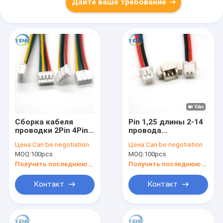
Дайте ваше требование
Сборка кабеля
Pin 1,25 длины 2-14
проводки 2Pin 4Pin
провода
провода
монтажной схемы
Цена:
Can be negotiation
Цена:
Can be negotiation
терминалов JST
120mm батареи
MOQ:
100pcs
MOQ:
100pcs
PHR-4 двойная
Molex
законченная
Получить последнюю цену
Получить последнюю цену
Контакт
Контакт