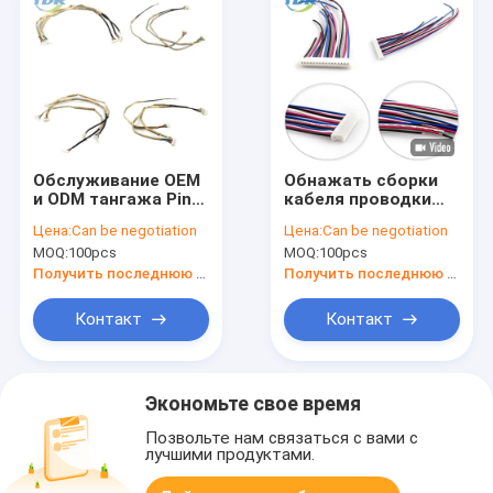
Обслуживание OEM
Обнажать сборки
и ODM тангажа Pin
кабеля проводки
SH1.0 монтажной
провода JST PHR-16
Цена:
Can be negotiation
Цена:
Can be negotiation
схемы 11 JST SHR-
и залуживанный
MOQ:
100pcs
MOQ:
100pcs
11V-S
конец
Получить последнюю цену
Получить последнюю цену
Контакт
Контакт
Экономьте свое время
Позвольте нам связаться с вами с
лучшими продуктами.