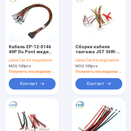
Кабель EP-12-0146
Сборки кабеля
40P Du Pont меди
тангажа JST SHR-
IDV PVC 2,54 T1M44-
03V-S 1,0 и
Цена:
Can be negotiation
Цена:
Can be negotiation
M-2830-01-G
проводки провода
MOQ:
100pcs
MOQ:
100pcs
1571 28AWG
Получить последнюю цену
Получить последнюю цену
Контакт
Контакт
Дом
Продукты
О нас