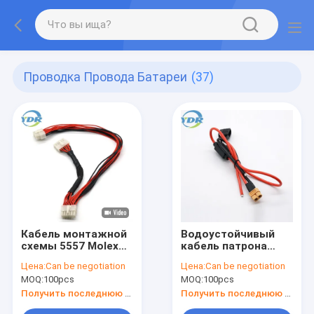
Проводка Провода Батареи
(37)
Кабель монтажной
Водоустойчивый
схемы 5557 Molex
кабель патрона
39-01-2120
предохранителя
Цена:
Can be negotiation
Цена:
Can be negotiation
терминальный
лезвия
MOQ:
100pcs
MOQ:
100pcs
Получить последнюю цену
Получить последнюю цену