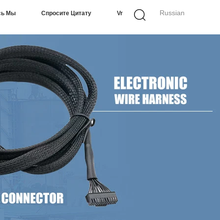
Russian
сь Мы
Спросите Цитату
Vr