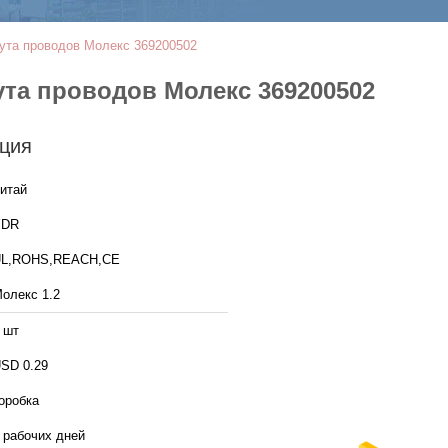
ута проводов Молекс 369200502
ута проводов Молекс 369200502
ция
итай
YDR
L,ROHS,REACH,CE
олекс 1.2
 шт
SD 0.29
оробка
 рабочих дней