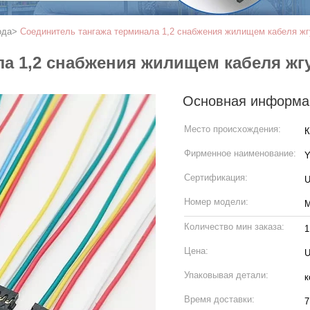
ода
>
Соединитель тангажа терминала 1,2 снабжения жилищем кабеля жг
а 1,2 снабжения жилищем кабеля жг
Основная информа
Место происхождения:
К
Фирменное наименование:
Сертификация:
U
Номер модели:
М
Количество мин заказа:
1
Цена:
U
Упаковывая детали:
к
Время доставки:
7