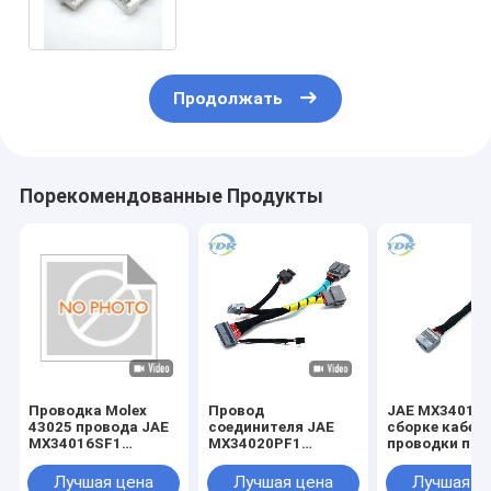
заказчика
Продолжать
Порекомендованные Продукты
Проводка Molex
Провод
JAE MX34016S
43025 провода JAE
соединителя JAE
сборке кабел
MX34016SF1
MX34020PF1
проводки про
электронная 1400
обуздывает кабель
Molex 43025-
соединителей
Molex 43645-0300
Лучшая цена
Лучшая цена
Лучшая ц