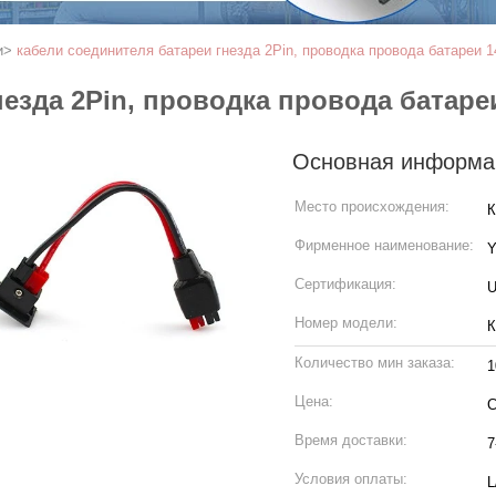
и
>
кабели соединителя батареи гнезда 2Pin, проводка провода батареи
незда 2Pin, проводка провода батар
Основная информа
Место происхождения:
К
Фирменное наименование:
Сертификация:
U
Номер модели:
К
Количество мин заказа:
1
Цена:
C
Время доставки:
7
Условия оплаты:
L