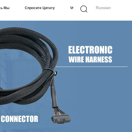
Russian
сь Мы
Спросите Цитату
Vr