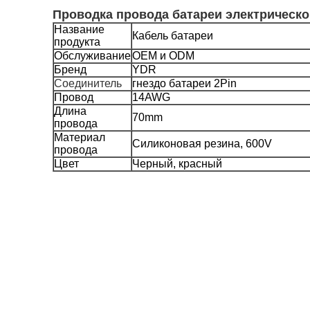
Проводка провода батареи электрическо
Название
Кабель батареи
продукта
Обслуживание
OEM и ODM
Бренд
YDR
Соединитель
гнездо батареи 2Pin
Провод
14AWG
Длина
70mm
провода
Материал
Силиконовая резина, 600V
провода
Цвет
Черный, красный