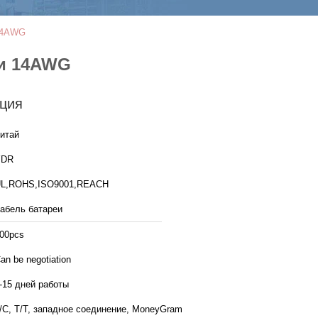
 14AWG
еи 14AWG
ция
итай
YDR
L,ROHS,ISO9001,REACH
абель батареи
00pcs
an be negotiation
-15 дней работы
/C, T/T, западное соединение, MoneyGram